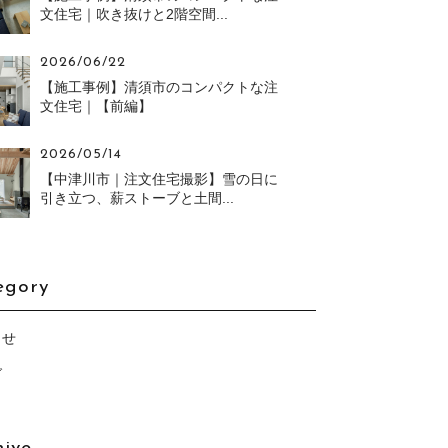
文住宅｜吹き抜けと2階空間...
2026/06/22
【施工事例】清須市のコンパクトな注
文住宅｜【前編】
2026/05/14
【中津川市｜注文住宅撮影】雪の日に
引き立つ、薪ストーブと土間...
egory
らせ
グ