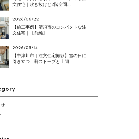
文住宅｜吹き抜けと2階空間...
2026/06/22
【施工事例】清須市のコンパクトな注
文住宅｜【前編】
2026/05/14
【中津川市｜注文住宅撮影】雪の日に
引き立つ、薪ストーブと土間...
egory
らせ
グ