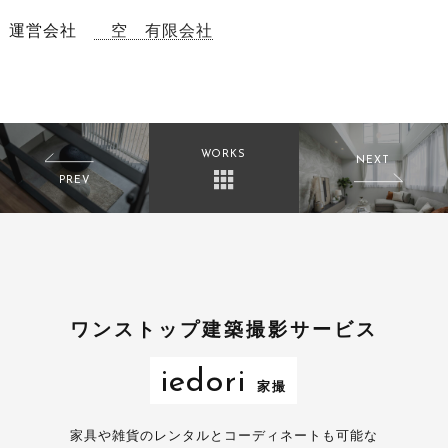
運営会社
空 有限会社
WORKS
NEXT
PREV
【建物撮影実例】岐阜
【建物撮影実例】名古屋
県 関市 注文住宅撮影
市 分譲住宅撮影
+ホームステージング
ワンストップ建築撮影サービス
iedori
家撮
家具や雑貨のレンタルとコーディネートも可能な