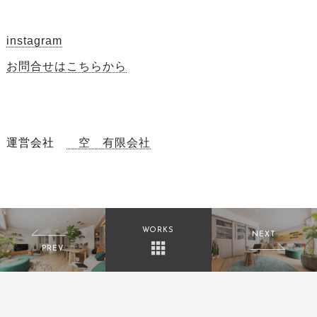
instagram
お問合せはこちらから
運営会社
空 有限会社
WORKS
NEXT
PREV
【建物撮影実例】愛知県
【建物撮影実例】安城
安城市 分譲マンショ
市 マンションモデルル
ン モデルルーム撮影
ーム撮影