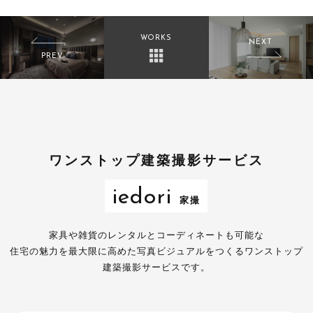
WORKS
NEXT
PREV
【建物撮影実例】 マン
【建物撮影実例】 一戸
ション モデルルームギ
建て 豊田市注文住宅
ャラリー
ワンストップ建築撮影サービス
iedori
家撮
家具や雑貨のレンタルとコーディネートも可能な
住宅の魅力を最大限に高めた写真ビジュアルをつくるワンストップ
建築撮影サービスです。