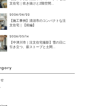
文住宅｜吹き抜けと2階空間...
2026/06/22
【施工事例】清須市のコンパクトな注
文住宅｜【前編】
2026/05/14
【中津川市｜注文住宅撮影】雪の日に
引き立つ、薪ストーブと土間...
egory
らせ
グ