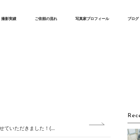
な建築撮影「iedori」愛知 名古屋の住宅撮影
撮影実績
ご依頼の流れ
写真家プロフィール
ブログ
Rec
ていただきました！(...