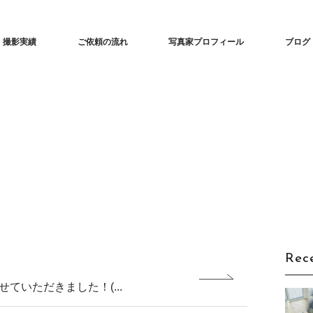
な建築撮影「iedori」愛知 名古屋の住宅撮影
撮影実績
ご依頼の流れ
写真家プロフィール
ブログ
Rec
ていただきました！(...