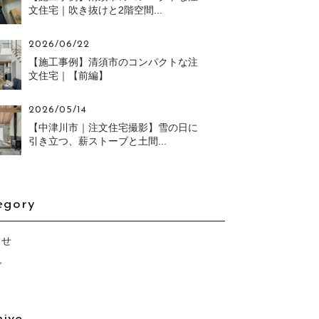
文住宅｜吹き抜けと2階空間...
2026/06/22
【施工事例】清須市のコンパクトな注
文住宅｜【前編】
2026/05/14
【中津川市｜注文住宅撮影】雪の日に
引き立つ、薪ストーブと土間...
egory
らせ
グ