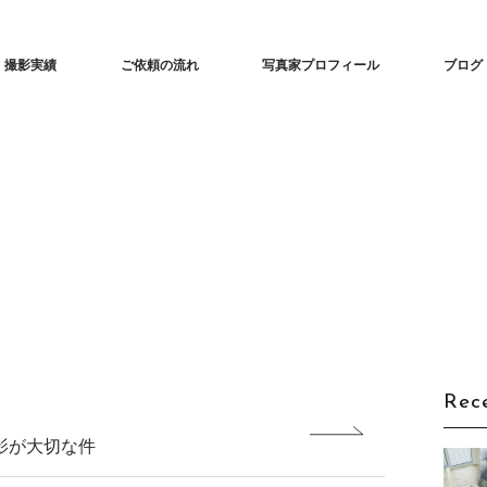
な建築撮影「iedori」愛知 名古屋の住宅撮影
撮影実績
ご依頼の流れ
写真家プロフィール
ブログ
Rec
影が大切な件