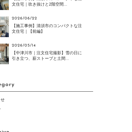
文住宅｜吹き抜けと2階空間...
2026/06/22
【施工事例】清須市のコンパクトな注
文住宅｜【前編】
2026/05/14
【中津川市｜注文住宅撮影】雪の日に
引き立つ、薪ストーブと土間...
egory
らせ
グ