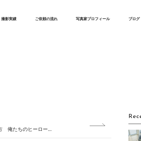
な建築撮影「iedori」愛知 名古屋の住宅撮影
撮影実績
ご依頼の流れ
写真家プロフィール
ブログ
Rec
 俺たちのヒーロー...