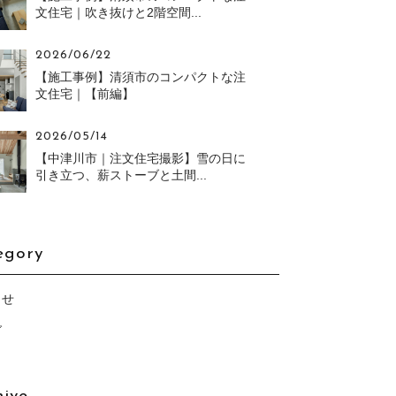
文住宅｜吹き抜けと2階空間...
2026/06/22
【施工事例】清須市のコンパクトな注
文住宅｜【前編】
2026/05/14
【中津川市｜注文住宅撮影】雪の日に
引き立つ、薪ストーブと土間...
egory
らせ
グ