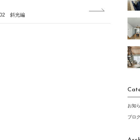
02 斜光編
Cat
お知
ブロ