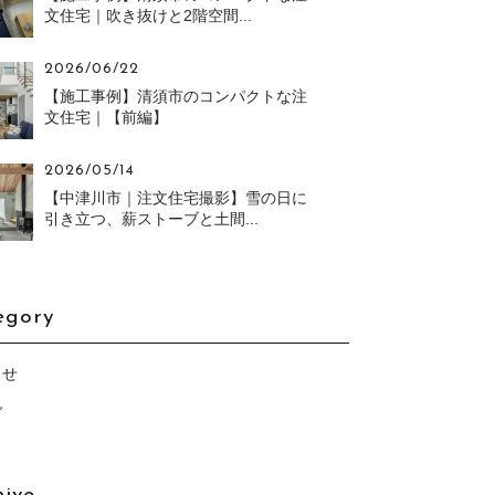
文住宅｜吹き抜けと2階空間...
2026/06/22
【施工事例】清須市のコンパクトな注
文住宅｜【前編】
2026/05/14
【中津川市｜注文住宅撮影】雪の日に
引き立つ、薪ストーブと土間...
egory
らせ
グ