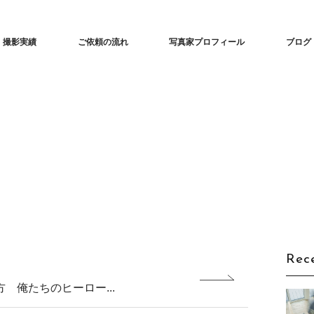
な建築撮影「iedori」愛知 名古屋の住宅撮影
撮影実績
ご依頼の流れ
写真家プロフィール
ブログ
Rec
 俺たちのヒーロー...